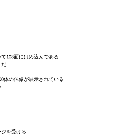
て108面にはめ込んである
うだ
00体の仏像が展示されている
い
ージを受ける