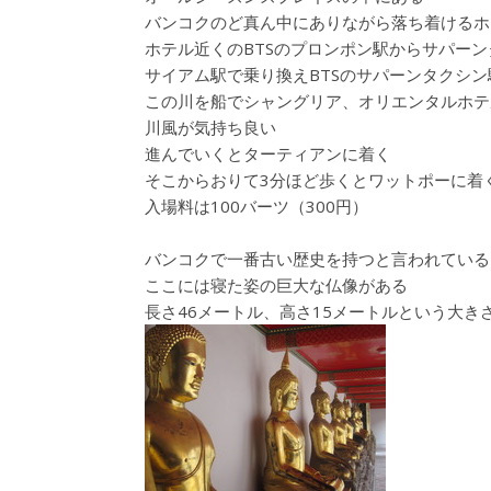
バンコクのど真ん中にありながら落ち着けるホ
ホテル近くのBTSのプロンポン駅からサパー
サイアム駅で乗り換えBTSのサパーンタクシ
この川を船でシャングリア、オリエンタルホテ
川風が気持ち良い
進んでいくとターティアンに着く
そこからおりて3分ほど歩くとワットポーに着
入場料は100バーツ（300円）
バンコクで一番古い歴史を持つと言われている
ここには寝た姿の巨大な仏像がある
長さ46メートル、高さ15メートルという大き