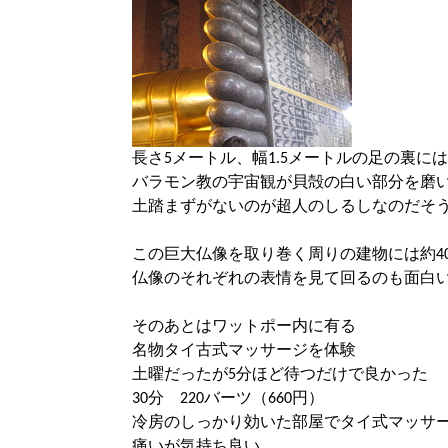
長さ5メートル、幅1.5メートルの足の裏には
バラモン教の宇宙観が貝殻の白い部分を磨い
土踏まずがないのが超人のしるしなのだそ
この巨大仏像を取り巻く周りの建物には約4
仏像のそれぞれの表情を見て回るのも面白
そのあとはワットポー内に有る
名物タイ古式マッサージを体験
土曜だったが5分ほど待つだけで良かった
30分 220バーツ（660円）
冷房のしっかり効いた部屋でタイ式マッサ
痛いが気持ち良い