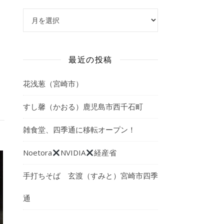
アーカイブ
最近の投稿
花浅葱（宮崎市）
すし馨（かおる）鹿児島市西千石町
雑食堂、四季通に移転オープン！
Noetora
NVIDIA
経産省
手打ちそば 玄渡（すみと）宮崎市四季
通