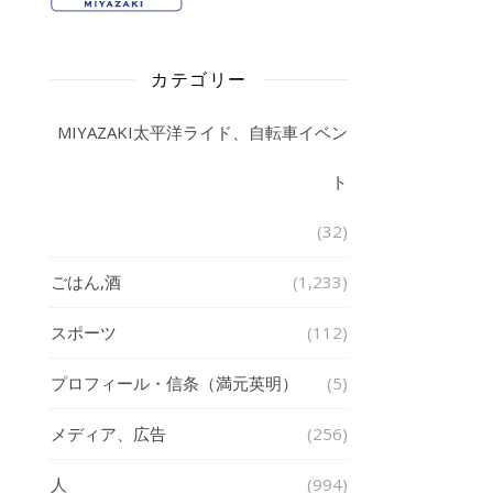
カテゴリー
MIYAZAKI太平洋ライド、自転車イベン
ト
(32)
ごはん,酒
(1,233)
スポーツ
(112)
プロフィール・信条（満元英明）
(5)
メディア、広告
(256)
人
(994)