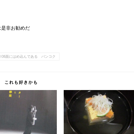
は是非お勧めだ
08面にはめ込んである バンコク
これも好きかも