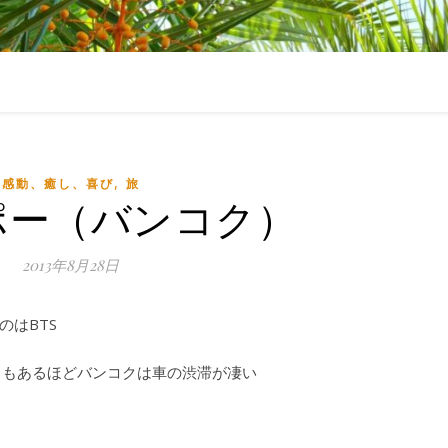
,
感動、癒し、喜び
旅
ポー（バンコク）
2013年8月28日
はBTS
ともあるほどバンコクは車の渋滞が凄い