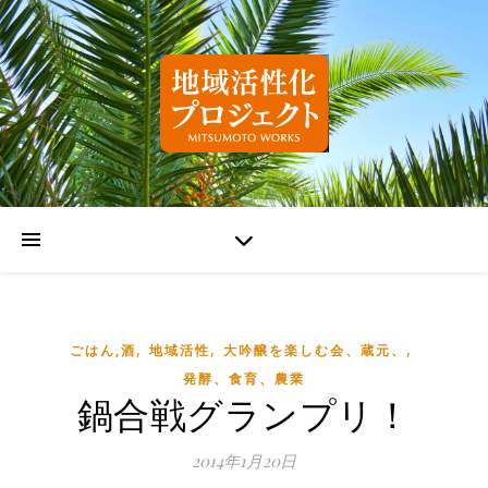
,
,
,
ごはん,酒
地域活性
大吟醸を楽しむ会、蔵元、
発酵、食育、農業
鍋合戦グランプリ！
2014年1月20日