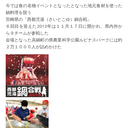
今では食の名物イベントとなったとなった地元食材を使った
鍋料理を競う
宮崎県の「西都児湯（さいとこゆ）鍋合戦」
６回目を迎えた2013年は１１月１７日に開かれ、県内外か
ら９チームが参戦した
会場となった高鍋町の県農業科学公園ルピナスパークには約
２万１０００人が詰めかけた