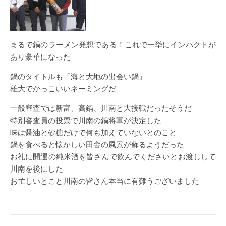
まるで鍋のラーメン発想である！これで一挙にインパクトが
あり豪華になった
鍋のタイトルも「海と大地の出会い鍋」
雄大でかっこいいネーミングだ
一般審査では新富、高鍋、川南と大接戦だったそうだ
特別審査員の投票で川南の鍋将軍が決定した
味は醤油と砂糖だけで何も加えていないとのこと
鍋を食べると懐かしい田舎の風景が蘇るようだった
お礼に開運の純米酒を皆さんで飲んでくださいとお渡しして
川南を後にした
お忙しいとこと川南の皆さん本当に有難うございました