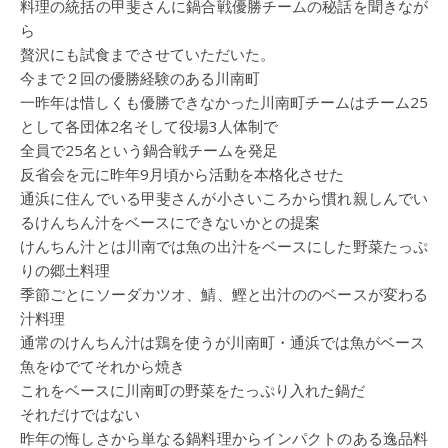
料理の統括の甲斐さんに鍋合戦優勝チームの秘話を聞きなが
ら
贅沢にも試食までさせていただいた。
今まで２回の優勝経験のある川南町
一昨年は惜しくも優勝できなかった川南町チームはチーム25
として各団体2名そして役場3人体制で
全員で25名という鍋合戦チームを発足
反省会を元に昨年9月頃から活動を本格化させた
通浜に住んでいる甲斐さんが小さいころから慣れ親しんでい
るけんちん汁をベースにできないかとの提案
けんちん汁とは川南では魚の出汁をベースにした野菜たっぷ
りの郷土料理
季節ごとにソーダカツオ、鯖、鰹と出汁ののベースが変わる
汁料理
通常のけんちん汁は鶏を使うが川南町・通浜では魚がベース
魚をゆでてそれから焼き
これをベースに川南町の野菜をたっぷり入れた鍋だ
それだけではない
昨年の悔しさから単なる鍋料理からインパクトのある逸品料