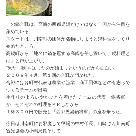
この鍋合戦は、宮崎の西都児湯だけではなく全国から注目を
集めている
スタートは、川南町の団体が名物にしようと鍋料理をつくり
始めたところ、
高鍋町から「地名に鍋を冠する高鍋を差し置いて、鍋料理と
は」と声が上がり、
“果たし状”を送ったのが始まりというのだから面白い
２００８年４月、第１回の合戦が開かれた。
合戦には各町村代表は農業や漁業、商工団体などの有志らで
つくるチームが出場
手作りのよろいやかぶとを着けたチームの代表「鍋将軍」
が、それぞれの料理をＰＲしながら、
１杯３００円で販売し「西都児湯鍋将軍」の座を争った。
今日は川南町にお邪魔して役場の中村係長、山崎さん川南町
観光協会の小嶋局長そして