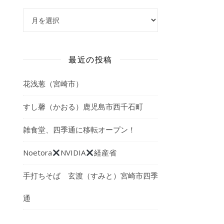
アーカイブ
最近の投稿
花浅葱（宮崎市）
すし馨（かおる）鹿児島市西千石町
雑食堂、四季通に移転オープン！
Noetora
NVIDIA
経産省
手打ちそば 玄渡（すみと）宮崎市四季
通