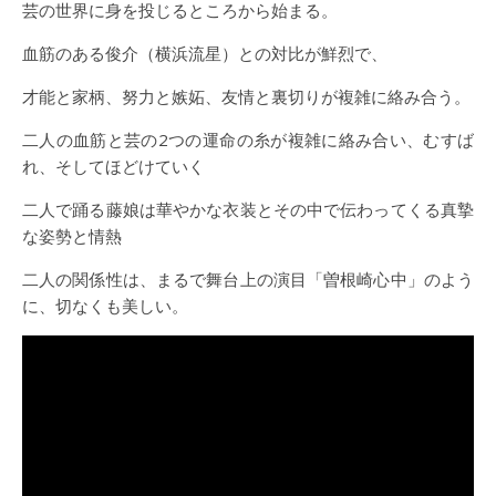
芸の世界に身を投じるところから始まる。
血筋のある俊介（横浜流星）との対比が鮮烈で、
才能と家柄、努力と嫉妬、友情と裏切りが複雑に絡み合う。
二人の血筋と芸の2つの運命の糸が複雑に絡み合い、むすば
れ、そしてほどけていく
二人で踊る藤娘は華やかな衣装とその中で伝わってくる真摯
な姿勢と情熱
二人の関係性は、まるで舞台上の演目「曽根崎心中」のよう
に、切なくも美しい。