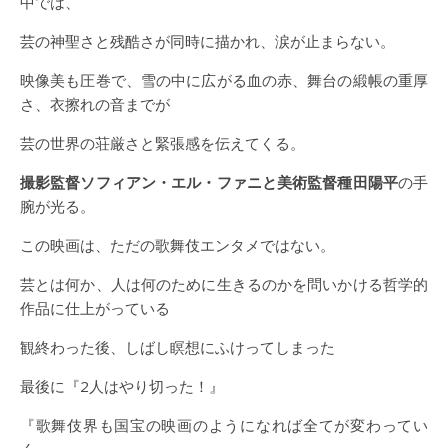
中では、
芸の神聖さと残酷さが同時に描かれ、涙が止まらない。
映像美も圧巻で、雪の中に広がる血の赤、舞台の緞帳の重厚
さ、衣擦れの音までが
芸の世界の荘厳さと緊張感を伝えてくる。
撮影監督ソフィアン・エル・ファニと美術監督種田陽平
の手
腕が光る。
この映画は、ただの歌舞伎エンタメではない。
芸とは何か、人は何のために生きるのかを問いかける哲学的
作品に仕上がっている
観終わった後、しばし瞑想にふけってしまった
最後に『2人はやり切った！』
『歌舞伎界も国宝の映画のようになれば全てが変わってい