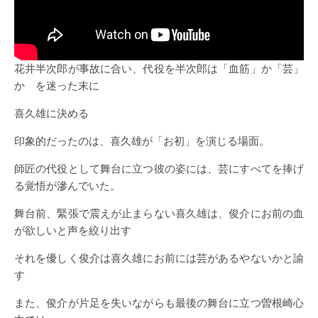
花井半次郎が事故に合い、代役を半次郎は「血筋」か「芸」
か を迷った末に
喜久雄に決める
印象的だったのは、喜久雄が「お初」を演じる場面。
師匠の代役として舞台に立つ彼の姿には、芸にすべてを捧げ
る覚悟が滲んでいた。
舞台前、緊張で震えが止まらない喜久雄は、俊介にお前の血
が欲しいと声を絞り出す
それを優しく俊介は喜久雄にお前には芸があるやないかと諭
す
また、俊介が片足を失いながらも最後の舞台に立つ曽根崎心