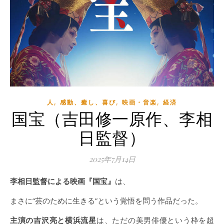
,
,
,
人
感動、癒し、喜び
映画・音楽
経済
国宝（吉田修一原作、李相
日監督）
2025年7月14日
李相日監督による映画『国宝』
は、
まさに“芸のために生きる”という覚悟を問う作品だった。
主演の吉沢亮と横浜流星
は、ただの美男俳優という枠を超