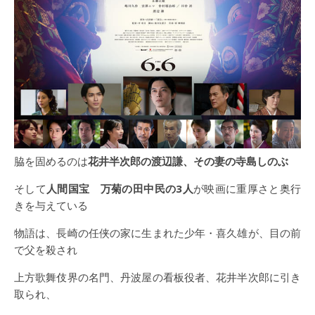
脇を固めるのは
花井半次郎の渡辺謙、その妻の寺島しのぶ
そして
人間国宝 万菊の田中民の
3
人
が映画に重厚さと奥行
きを与えている
物語は、長崎の任侠の家に生まれた少年・喜久雄が、目の前
で父を殺され
上方歌舞伎界の名門、丹波屋の看板役者、花井半次郎に引き
取られ、