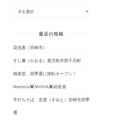
アーカイブ
最近の投稿
花浅葱（宮崎市）
すし馨（かおる）鹿児島市西千石町
雑食堂、四季通に移転オープン！
Noetora
NVIDIA
経産省
手打ちそば 玄渡（すみと）宮崎市四季
通