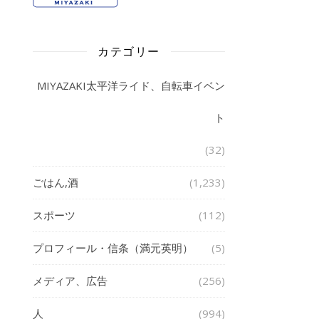
カテゴリー
MIYAZAKI太平洋ライド、自転車イベン
ト
(32)
ごはん,酒
(1,233)
スポーツ
(112)
プロフィール・信条（満元英明）
(5)
メディア、広告
(256)
人
(994)