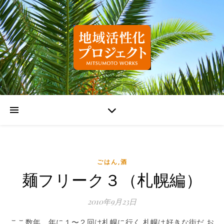
ごはん,酒
麺フリーク３（札幌編）
2010年9月23日
ここ数年、年に１〜２回は札幌に行く 札幌は好きな街だ お