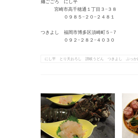
麺ごごろ にし平
宮崎市高千穂通１丁目３−３８
０９８５−２０−２４８１
つきよし 福岡市博多区須崎町５−７
０９２−２８２−４０３０
にし平 とり天おろし 讃岐うどん つきよし ぶっか