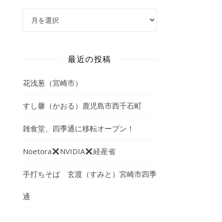
アーカイブ
最近の投稿
花浅葱（宮崎市）
すし馨（かおる）鹿児島市西千石町
雑食堂、四季通に移転オープン！
Noetora
NVIDIA
経産省
手打ちそば 玄渡（すみと）宮崎市四季
通