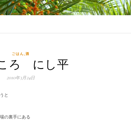
ごはん,酒
ころ にし平
2010年3月24日
うと
場の裏手にある