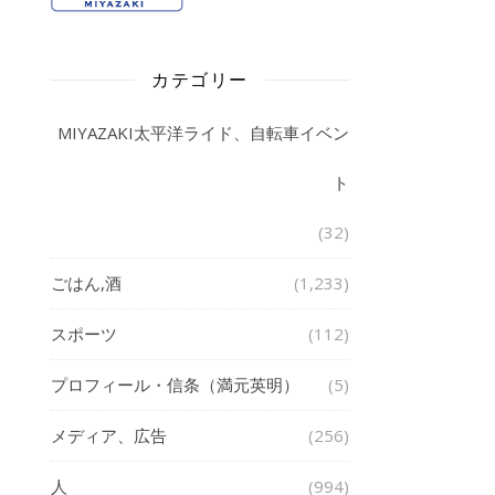
カテゴリー
MIYAZAKI太平洋ライド、自転車イベン
ト
(32)
ごはん,酒
(1,233)
スポーツ
(112)
プロフィール・信条（満元英明）
(5)
メディア、広告
(256)
人
(994)