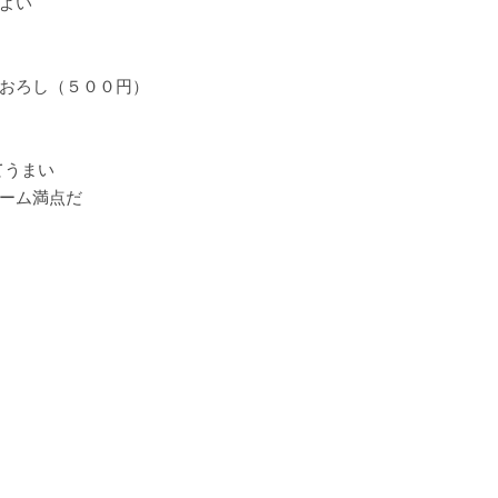
よい
おろし（５００円）
てうまい
ーム満点だ