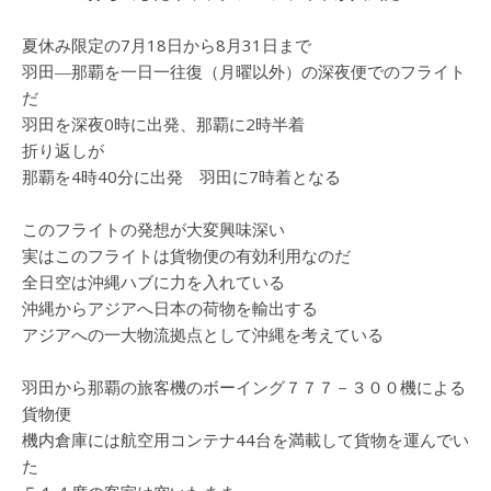
夏休み限定の7月18日から8月31日まで
羽田―那覇を一日一往復（月曜以外）の深夜便でのフライト
だ
羽田を深夜0時に出発、那覇に2時半着
折り返しが
那覇を4時40分に出発 羽田に7時着となる
このフライトの発想が大変興味深い
実はこのフライトは貨物便の有効利用なのだ
全日空は沖縄ハブに力を入れている
沖縄からアジアへ日本の荷物を輸出する
アジアへの一大物流拠点として沖縄を考えている
羽田から那覇の旅客機のボーイング７７７－３００機による
貨物便
機内倉庫には航空用コンテナ44台を満載して貨物を運んでい
た