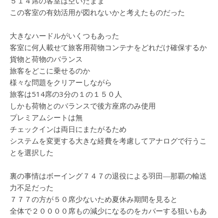
５１４席の客室は空いたまま
この客室の有効活用が図れないかと考えたものだった
大きなハードルがいくつもあった
客室に何人載せて旅客用荷物コンテナをどれだけ確保するか
貨物と荷物のバランス
旅客をどこに乗せるのか
様々な問題をクリアーしながら
旅客は514席の3分の１の１５０人
しかも荷物とのバランスで後方座席のみ使用
プレミアムシートは無
チェックインは両日にまたがるため
システムを変更する大きな経費を考慮してアナログで行うこ
とを選択した
裏の事情はボーイング７４７の退役による羽田―那覇の輸送
力不足だった
７７７の方が５０席少ないため夏休み期間を見ると
全体で２００００席もの減少になるのをカバーする狙いもあ