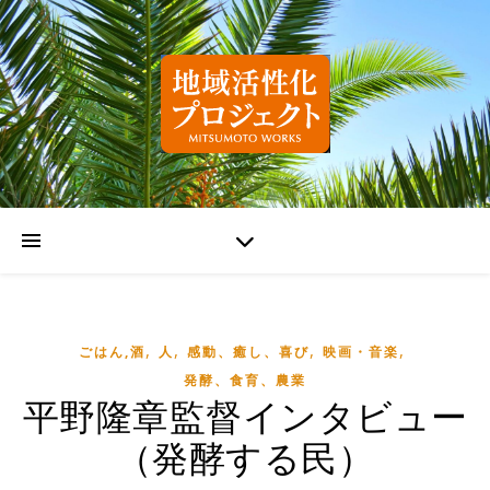
,
,
,
,
ごはん,酒
人
感動、癒し、喜び
映画・音楽
発酵、食育、農業
平野隆章監督インタビュー
（発酵する民）