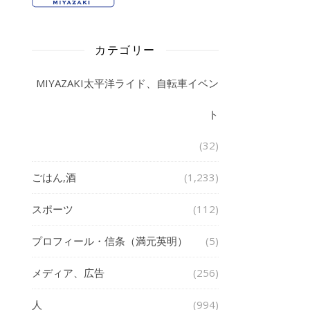
カテゴリー
MIYAZAKI太平洋ライド、自転車イベン
ト
(32)
ごはん,酒
(1,233)
スポーツ
(112)
プロフィール・信条（満元英明）
(5)
メディア、広告
(256)
人
(994)