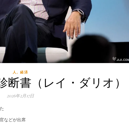
,
人
経済
診断書（レイ・ダリオ）
2026年2月17日
た
官などが出席