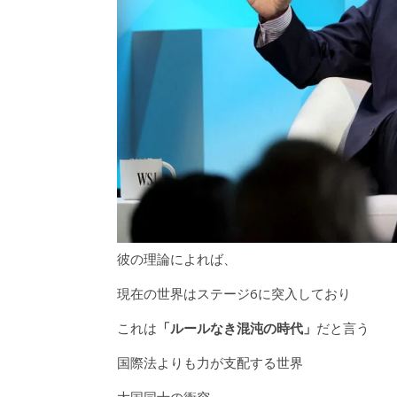
彼の理論によれば、
現在の世界はステージ6に突入しており
これは
「ルールなき混沌の時代」
だと言う
国際法よりも力が支配する世界
大国同士の衝突