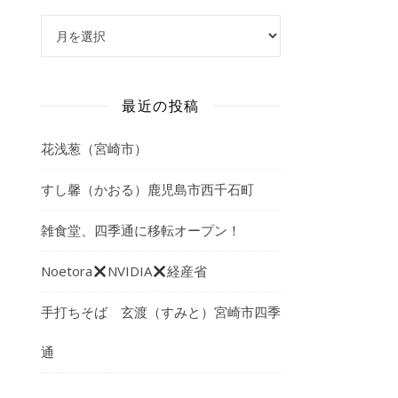
アーカイブ
最近の投稿
花浅葱（宮崎市）
すし馨（かおる）鹿児島市西千石町
雑食堂、四季通に移転オープン！
Noetora
NVIDIA
経産省
手打ちそば 玄渡（すみと）宮崎市四季
通