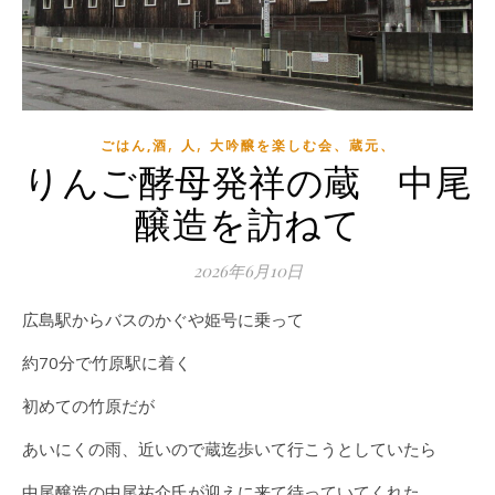
,
,
ごはん,酒
人
大吟醸を楽しむ会、蔵元、
りんご酵母発祥の蔵 中尾
醸造を訪ねて
2026年6月10日
広島駅からバスのかぐや姫号に乗って
約70分で竹原駅に着く
初めての竹原だが
あいにくの雨、近いので蔵迄歩いて行こうとしていたら
中尾醸造の中尾祐介氏が迎えに来て待っていてくれた