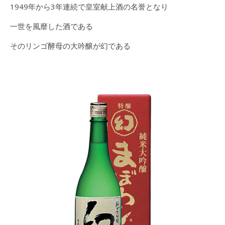
1949年から3年連続で皇室献上酒の名誉となり
一世を風靡した酒である
そのリンゴ酵母の大吟醸が幻である