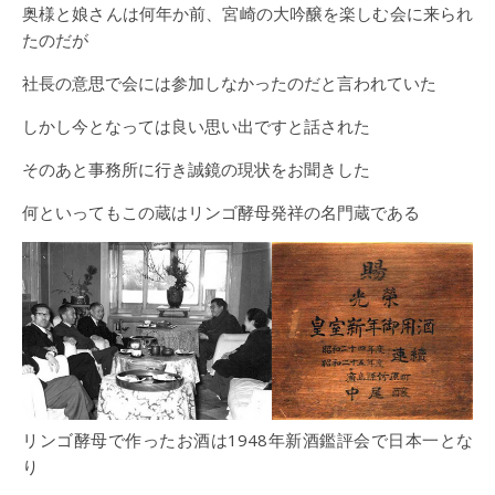
奥様と娘さんは何年か前、宮崎の大吟醸を楽しむ会に来られ
たのだが
社長の意思で会には参加しなかったのだと言われていた
しかし今となっては良い思い出ですと話された
そのあと事務所に行き誠鏡の現状をお聞きした
何といってもこの蔵はリンゴ酵母発祥の名門蔵である
リンゴ酵母で作ったお酒は1948年新酒鑑評会で日本一とな
り