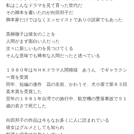
私はこんなドラマを見て育った世代だ
その脚本を書いたのが向田邦子だ
脚本家だけではなくエッセイストであり小説家でもあった
黒柳徹子は彼女のことを
人間がまず面白い人だった
次々に新しいものを見つけてくる
そんな意味でも稀有な人間だったと述べている
１９８０年はＮＨＫドラマ人間模様 あうん でギャラクシ
ー賞を受賞
同年、短編の連作 花の名前、かわうそ、犬小屋で第８３回
直木賞を受賞した
翌年の１９８１年台湾での旅行中、航空機の墜落事故で５１
歳の若さで死亡した
向田邦子の作品は今もなお多くに人に読まれている
彼女はグルメとしても知られ