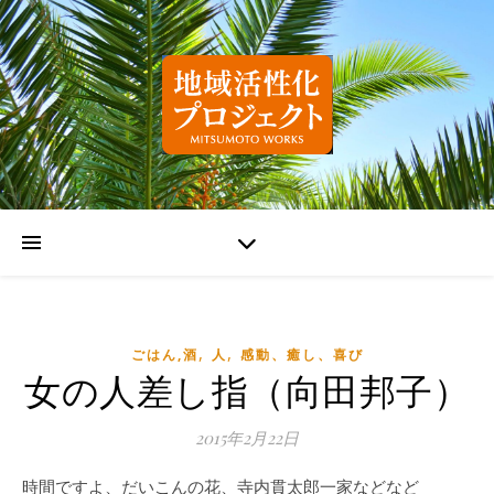
,
,
ごはん,酒
人
感動、癒し、喜び
女の人差し指（向田邦子）
2015年2月22日
時間ですよ、だいこんの花、寺内貫太郎一家などなど