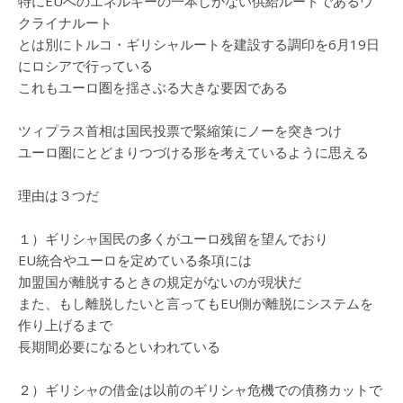
特にEUへのエネルギーの一本しかない供給ルートであるウ
クライナルート
とは別にトルコ・ギリシャルートを建設する調印を6月19日
にロシアで行っている
これもユーロ圏を揺さぶる大きな要因である
ツィプラス首相は国民投票で緊縮策にノーを突きつけ
ユーロ圏にとどまりつづける形を考えているように思える
理由は３つだ
１）ギリシャ国民の多くがユーロ残留を望んでおり
EU統合やユーロを定めている条項には
加盟国が離脱するときの規定がないのが現状だ
また、もし離脱したいと言ってもEU側が離脱にシステムを
作り上げるまで
長期間必要になるといわれている
２）ギリシャの借金は以前のギリシャ危機での債務カットで