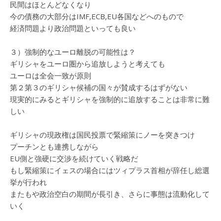
民間はほとんどなくなり
今の債務の大部分はIMF,ECB,EU各国などへのもので
経済問題より政治問題といっても良い
３）強制的なユーロ離脱の可能性は？
ギリシャをユーロ圏から追放しようと考えても
ユーロは全会一致が原則
第２第３のギリシャ候補の国々が賛成するはずがない
現実的にみるとギリシャを強制的に追放することは非常に難
しい
ギリシャの現政権は国民投票で緊縮策にノーを突きつけ
プーチンとも連携しながら
EU側と強硬に交渉を続けていく戦略だ
もし緊縮策にイェスの場合にはツィプラス首相が辞任し総選
挙が行われ
またもや政治空白の期間が長引き、さらに事態は流動化して
いく