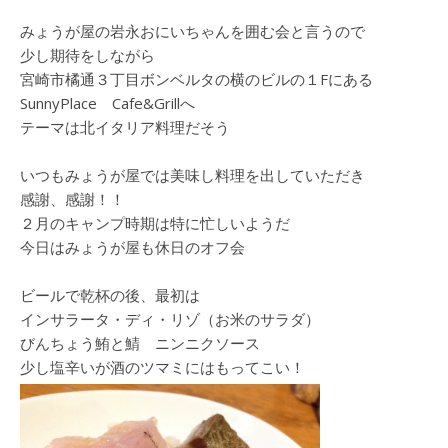
みょうが屋の岩永おにいちゃんを囲む会と言うので
少し期待をしながら
宮崎市橘通３丁目ボンベルタの横のビルの１Fにある
SunnyPlace Cafe&Grillへ
テーマは北イタリア料理だそう
いつもみょうが屋では美味し料理を出していただき
感謝、感謝！！
２月のキャンプ時期は特に忙しいようだ
今日はみょうが屋も休日のオフ会
ビールで乾杯の後、最初は
インサラータ・ディ・リゾ（お米のサラダ）
びんちょう鮪と鯖 ニンニクソース
少し塩辛いが酒のツマミにはもってこい！