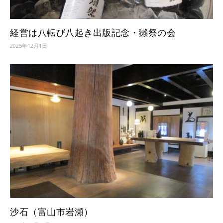
経営は八転び八起き出版記念・獺祭の会
2025年12月1日
沙石（富山市岩瀬）