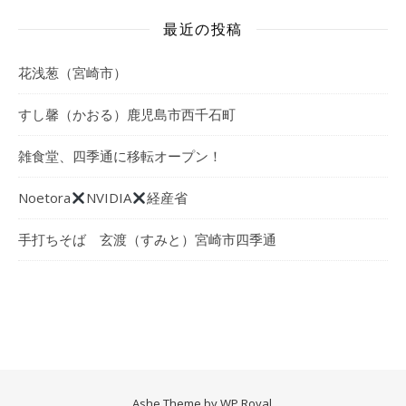
最近の投稿
花浅葱（宮崎市）
すし馨（かおる）鹿児島市西千石町
雑食堂、四季通に移転オープン！
Noetora
NVIDIA
経産省
手打ちそば 玄渡（すみと）宮崎市四季通
Ashe Theme by
WP Royal
.