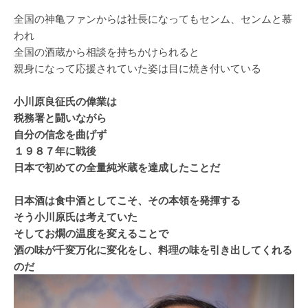
全国の神亀ファンからは社長になってもセンム、センムと慕
われ
全国の酒蔵から相談を持ちかけられると
親身になって応援されていた姿は目に焼き付いている
小川原良征氏の偉業は
税務署と闘いながら
自分の信念を曲げず
１９８７年に戦後
日本で初めての全量純米蔵を達成したことだ
日本酒は食中酒としてこそ、その本領を発揮する
そう小川原氏は考えていた
そしてお燗の温度を変えることで
酒の味が千変万化に変化をし、料理の味を引き出してくれる
のだ