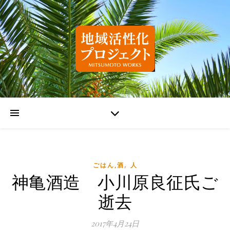
,
ごはん,酒
人
神亀酒造 小川原良征氏ご
逝去
2017年4月24日