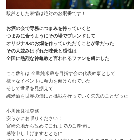
毅然とした表情は絶対のお燗番です！
お酒の会で専務につまみを持っていくと
つまみに合うようにその場でブレンドして
オリジナルのお燗を作っていただくことが常だった
その人並みはずれた味覚と感性は
全国に熱烈な神亀教と言われるファンを虜にした
ここ数年は 全量純米蔵を目指す会の代表幹事として
様々なイベントに精力を傾けられていた
そして世界を見据えて
純米酒を世界の酒にと挑戦を行っていく矢先のことだった
小川原良征専務
安らかにお眠りください！
宮崎の地から改めてこれまでのご厚情に
感謝申し上げますとともに