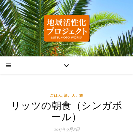
,
,
ごはん,酒
人
旅
リッツの朝食（シンガポ
ール）
2017年9月8日