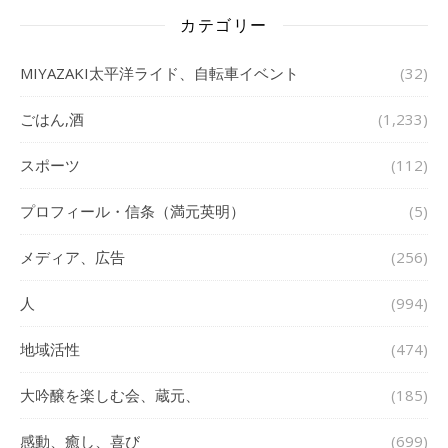
カテゴリー
MIYAZAKI太平洋ライド、自転車イベント
(32)
ごはん,酒
(1,233)
スポーツ
(112)
プロフィール・信条（満元英明）
(5)
メディア、広告
(256)
人
(994)
地域活性
(474)
大吟醸を楽しむ会、蔵元、
(185)
感動、癒し、喜び
(699)