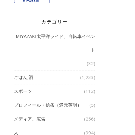
カテゴリー
MIYAZAKI太平洋ライド、自転車イベン
ト
(32)
ごはん,酒
(1,233)
スポーツ
(112)
プロフィール・信条（満元英明）
(5)
メディア、広告
(256)
人
(994)