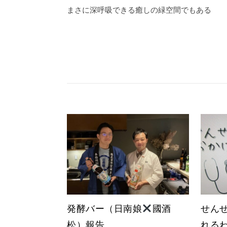
まさに深呼吸できる癒しの緑空間でもある
発酵バー（日南娘
國酒
せん
松）報告
れ