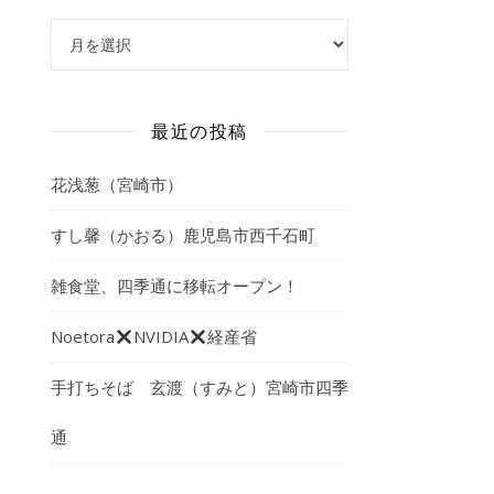
アーカイブ
最近の投稿
花浅葱（宮崎市）
すし馨（かおる）鹿児島市西千石町
雑食堂、四季通に移転オープン！
Noetora
NVIDIA
経産省
手打ちそば 玄渡（すみと）宮崎市四季
通