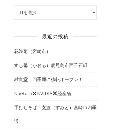
アーカイブ
最近の投稿
花浅葱（宮崎市）
すし馨（かおる）鹿児島市西千石町
雑食堂、四季通に移転オープン！
Noetora
NVIDIA
経産省
手打ちそば 玄渡（すみと）宮崎市四季
通