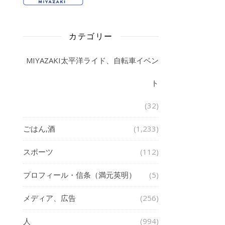
カテゴリー
MIYAZAKI太平洋ライド、自転車イベン
ト
(32)
ごはん,酒
(1,233)
スポーツ
(112)
プロフィール・信条（満元英明）
(5)
メディア、広告
(256)
人
(994)