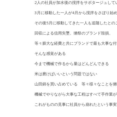
2人の社員が加水後の撹拌をサボタージュして
3月に移動した一人が4月から撹拌をさぼり始
その後5月に移動してきた一人も追随したとの
回収による信用失墜、獺祭のブランド毀損、
等々膨大な経費と共にブランドで最も大事な付
そんな感覚がある
今まで機械で作るから量はどんどんできる
米は磨けばいいという問題ではない
山田錦を買い占めている 等々様々なことを獺
機械でやりながら大事な工程はすべて手作業が
これがものの見事に社員から崩れたという事実