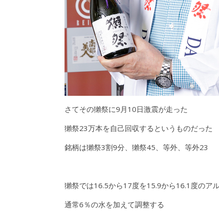
さてその獺祭に9月10日激震が走った
獺祭23万本を自己回収するというものだった
銘柄は獺祭3割9分、獺祭45、等外、等外23
獺祭では16.5から17度を15.9から16.1度の
通常6％の水を加えて調整する