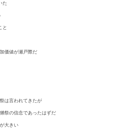
いた
め
こと
加価値が瀬戸際だ
祭は言われてきたが
獺祭の信念であったはずだ
が大きい