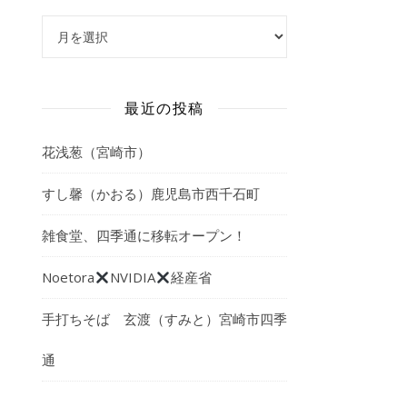
アーカイブ
最近の投稿
花浅葱（宮崎市）
すし馨（かおる）鹿児島市西千石町
雑食堂、四季通に移転オープン！
Noetora
NVIDIA
経産省
手打ちそば 玄渡（すみと）宮崎市四季
通