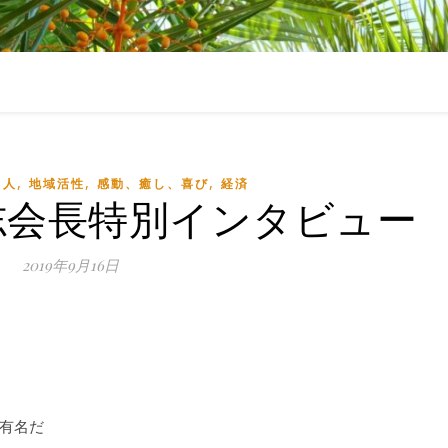
,
,
,
,
人
地域活性
感動、癒し、喜び
経済
志会長特別インタビュー
2019年9月16日
有名だ