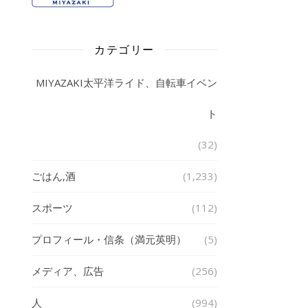
カテゴリー
MIYAZAKI太平洋ライド、自転車イベン
ト
(32)
ごはん,酒
(1,233)
スポーツ
(112)
プロフィール・信条（満元英明）
(5)
メディア、広告
(256)
人
(994)