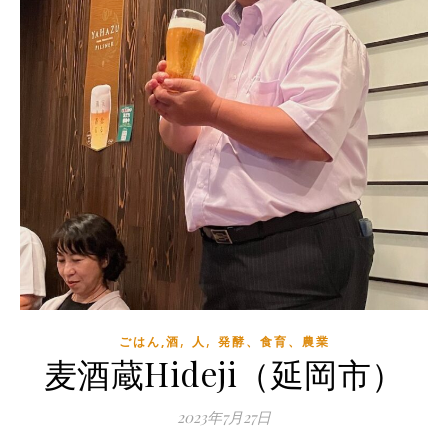
,
,
ごはん,酒
人
発酵、食育、農業
麦酒蔵Hideji（延岡市）
2023年7月27日