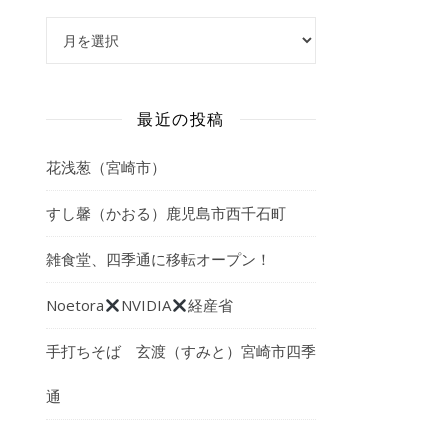
アーカイブ
最近の投稿
花浅葱（宮崎市）
すし馨（かおる）鹿児島市西千石町
雑食堂、四季通に移転オープン！
Noetora
NVIDIA
経産省
手打ちそば 玄渡（すみと）宮崎市四季
通