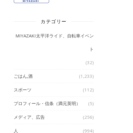
カテゴリー
MIYAZAKI太平洋ライド、自転車イベン
ト
(32)
ごはん,酒
(1,233)
スポーツ
(112)
プロフィール・信条（満元英明）
(5)
メディア、広告
(256)
人
(994)