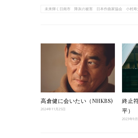
未来輝く日南市 降灰の被害 日本作曲家協会 小村
高倉健に会いたい（NHKBS)
終止
2024年11月25日
平）
2023年9