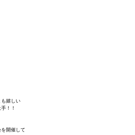
とも嬉しい
上手！！
会を開催して