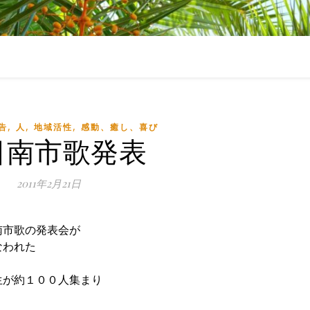
,
,
,
告
人
地域活性
感動、癒し、喜び
日南市歌発表
2011年2月21日
南市歌の発表会が
なわれた
生が約１００人集まり