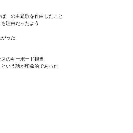
かば の主題歌を作曲したこと
とも理由だったよう
上がった
ースのキーボード担当
くという話が印象的であった