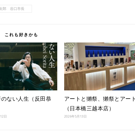
寿太郎 谷口市長
これも好きかも
符のない人生（反田恭
アートと獺祭、獺祭とアー
（日本橋三越本店）
月12日
2026年5月13日