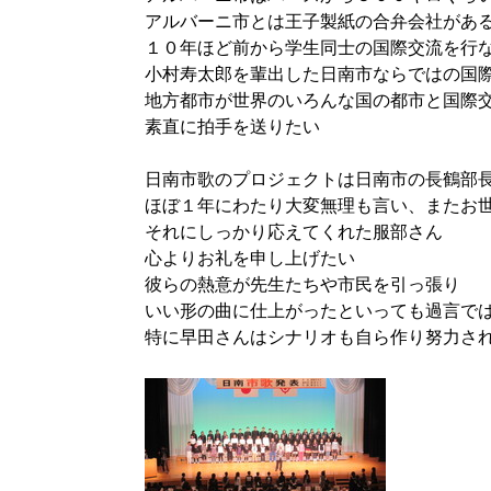
アルバーニ市とは王子製紙の合弁会社があ
１０年ほど前から学生同士の国際交流を行
小村寿太郎を輩出した日南市ならではの国
地方都市が世界のいろんな国の都市と国際
素直に拍手を送りたい
日南市歌のプロジェクトは日南市の長鶴部
ほぼ１年にわたり大変無理も言い、またお
それにしっかり応えてくれた服部さん
心よりお礼を申し上げたい
彼らの熱意が先生たちや市民を引っ張り
いい形の曲に仕上がったといっても過言で
特に早田さんはシナリオも自ら作り努力さ