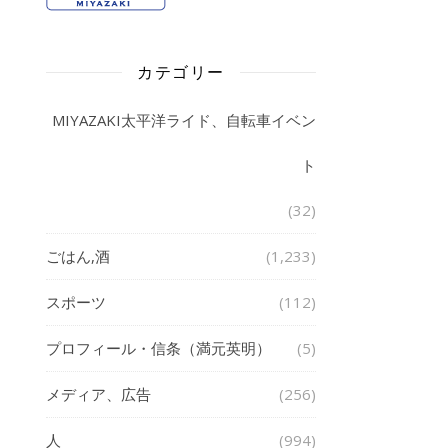
カテゴリー
MIYAZAKI太平洋ライド、自転車イベン
ト
(32)
ごはん,酒
(1,233)
スポーツ
(112)
プロフィール・信条（満元英明）
(5)
メディア、広告
(256)
人
(994)