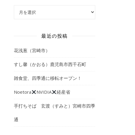
アーカイブ
最近の投稿
花浅葱（宮崎市）
すし馨（かおる）鹿児島市西千石町
雑食堂、四季通に移転オープン！
Noetora
NVIDIA
経産省
手打ちそば 玄渡（すみと）宮崎市四季
通