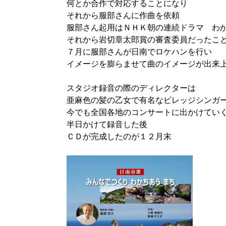
何とか合作で対応することになり
それから服部さんに作曲を依頼
服部さん起用はＮＨＫ朝の連続ドラマ わ
それから岩切章太郎賞の審査委員だったこ
７月に服部さんが日南でロケハンを行い
イメージを膨らませて曲のイメージが出来
スタジオ録音の際のディレクターは
亜麻色の髪の乙女で有名なビレッジシンガ
今でも全国各地のコンサートに出かけてい
半日かけて録音した後
ＣＤが完成したのが１２月末