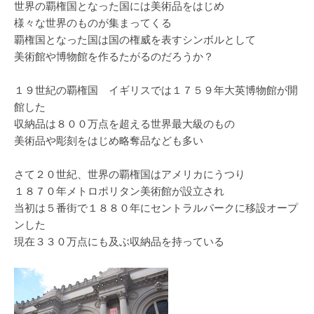
世界の覇権国となった国には美術品をはじめ
様々な世界のものが集まってくる
覇権国となった国は国の権威を表すシンボルとして
美術館や博物館を作るたがるのだろうか？
１９世紀の覇権国 イギリスでは１７５９年大英博物館が開
館した
収納品は８００万点を超える世界最大級のもの
美術品や彫刻をはじめ略奪品なども多い
さて２０世紀、世界の覇権国はアメリカにうつり
１８７０年メトロポリタン美術館が設立され
当初は５番街で１８８０年にセントラルパークに移設オープ
ンした
現在３３０万点にも及ぶ収納品を持っている