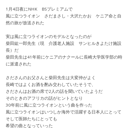
1月4日夜にNHK BSプレミアムで
風に立つライオン さだまさし・大沢たかお ケニア命と自
然の旅が放送された
実は風に立つライオンのモデルとなったのが
柴田紘一郎先生（現 介護老人施設 サンヒルきよたけ施設
長）だ
柴田先生は41年前にケニアのナクールに長崎大学医学部の時
に派遣された
さださんのお父さんと柴田先生は大変仲がよく
長崎ではよくお酒を酌み交わしていたそうで、
さださんはお酒の席で2人の話を聞いていたようだ
そのときのアフリカの話がヒントとなり
30年前に風に立つライオンという曲を作った
風に立つライオンはいつしか海外で活躍する日本人にとって
そして医師たちにとっても
希望の曲となっていった