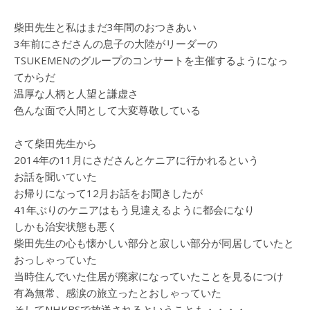
柴田先生と私はまだ3年間のおつきあい
3年前にさださんの息子の大陸がリーダーの
TSUKEMENのグループのコンサートを主催するようになっ
てからだ
温厚な人柄と人望と謙虚さ
色んな面で人間として大変尊敬している
さて柴田先生から
2014年の11月にさださんとケニアに行かれるという
お話を聞いていた
お帰りになって12月お話をお聞きしたが
41年ぶりのケニアはもう見違えるように都会になり
しかも治安状態も悪く
柴田先生の心も懐かしい部分と寂しい部分が同居していたと
おっしゃっていた
当時住んでいた住居が廃家になっていたことを見るにつけ
有為無常、感涙の旅立ったとおしゃっていた
そしてNHKBSで放送されるということも・・・・