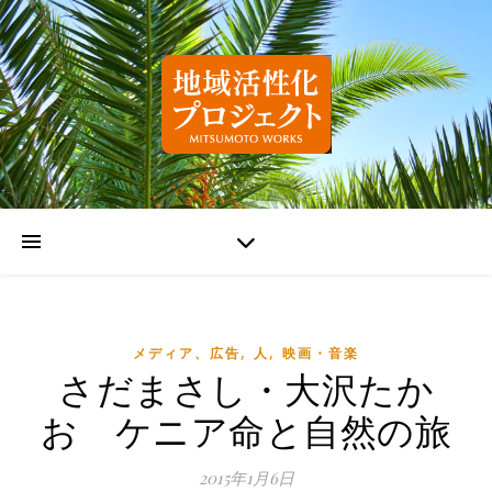
,
,
メディア、広告
人
映画・音楽
さだまさし・大沢たか
お ケニア命と自然の旅
2015年1月6日