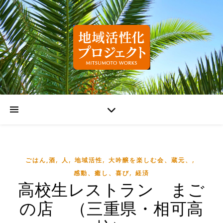
,
,
,
,
ごはん,酒
人
地域活性
大吟醸を楽しむ会、蔵元、
,
感動、癒し、喜び
経済
高校生レストラン まご
の店 （三重県・相可高