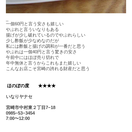
_
一個
60
円と言う安さも嬉しい
やぶれと言ういなりもある
揚げが少し破れているのでやぶれらしい
少し酢飯が少なめなのだが
私には酢飯と揚げの調和が一番だと思う
やぶれは一個
40
円と言う驚きの安さ
午前中にはほぼ売り切れで
年中無休と言うからこれもまた嬉しい
こんなお店こそ宮崎の誇れる財産だと思う
ほのぼの度 ★★★★
いなりヤナセ
宮崎市中村東２丁目
7
−
18
0985
−
53
−
3454
7:00
〜
12:00