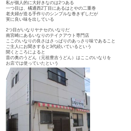
私が個人的に大好きなのは
2
つある
一つ目は、橘通西2丁目にあるはとやの二重巻
老夫婦が造る手作りのシンプルな巻きずしだが
実に良い味を出している
2
つ目がいなりヤナセのいなりだ
南宮崎にあるいなりのテイクアウト専門店
ここのいなりの良さはさっぱりのあっさり味であること
ご主人にお聞きすると
3
代続いているという
聞くところによると
昔の奥のうどん（元祖豊吉うどん）はここのいなりを
お店では使っていたという