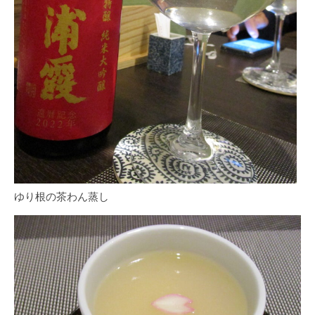
ゆり根の茶わん蒸し