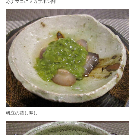
赤ナマコにメカブポン酢
帆立の蒸し寿し