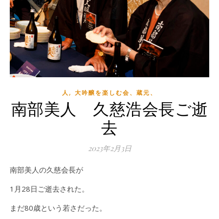
,
人
大吟醸を楽しむ会、蔵元、
南部美人 久慈浩会長ご逝
去
2023年2月3日
南部美人の久慈会長が
1月28日ご逝去された。
まだ80歳という若さだった。