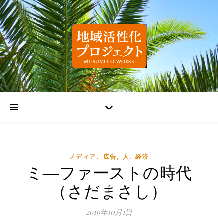
,
,
メディア、広告
人
経済
ミ―ファーストの時代
（さだまさし）
2019年10月1日