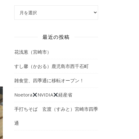
アーカイブ
最近の投稿
花浅葱（宮崎市）
すし馨（かおる）鹿児島市西千石町
雑食堂、四季通に移転オープン！
Noetora
NVIDIA
経産省
手打ちそば 玄渡（すみと）宮崎市四季
通