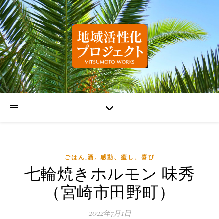
,
ごはん,酒
感動、癒し、喜び
七輪焼きホルモン 味秀
（宮崎市田野町）
2022年7月1日