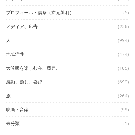
プロフィール・信条（満元英明）
(5)
メディア、広告
(256)
人
(994)
地域活性
(474)
大吟醸を楽しむ会、蔵元、
(185)
感動、癒し、喜び
(699)
旅
(264)
映画・音楽
(99)
未分類
(1)