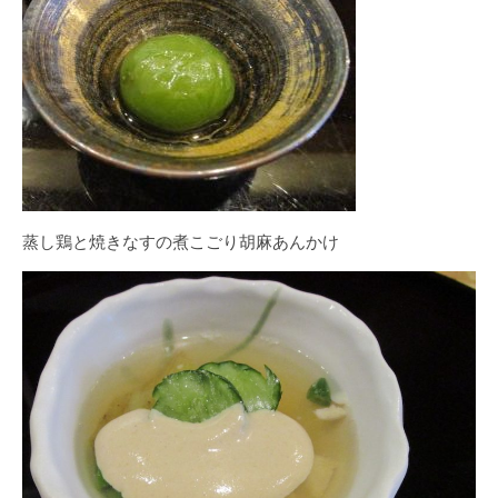
蒸し鶏と焼きなすの煮こごり胡麻あんかけ