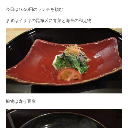
今日は1650円のランチを頼む
まずはイサキの昆布〆に青菜と海苔の和え物
椀物は寄せ豆腐