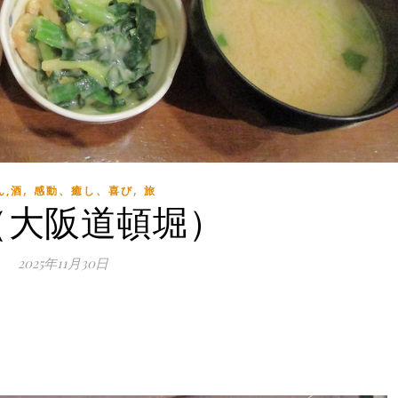
,
,
ん,酒
感動、癒し、喜び
旅
（大阪道頓堀）
2025年11月30日