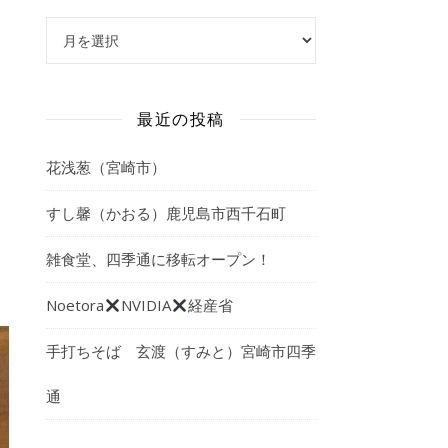
アーカイブ
最近の投稿
花浅葱（宮崎市）
すし馨（かおる）鹿児島市西千石町
雑食堂、四季通に移転オープン！
Noetora
NVIDIA
経産省
手打ちそば 玄渡（すみと）宮崎市四季
通