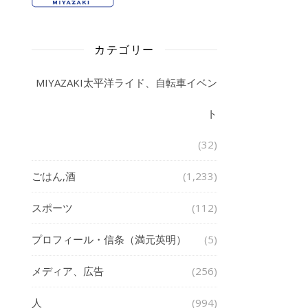
カテゴリー
MIYAZAKI太平洋ライド、自転車イベン
ト
(32)
ごはん,酒
(1,233)
スポーツ
(112)
プロフィール・信条（満元英明）
(5)
メディア、広告
(256)
人
(994)