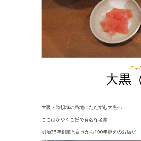
ごは
大黒
大阪・道頓堀の路地にたたずむ大黒へ
ここはかやくご飯で有名な老舗
明治35年創業と言うから100年越えのお店だ