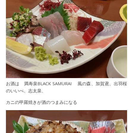
お酒は 満寿泉BLACK SAMURAI 風の森、加賀鳶、出羽桜
のいいべ、志太泉、
カニの甲羅焼きが酒のつまみになる