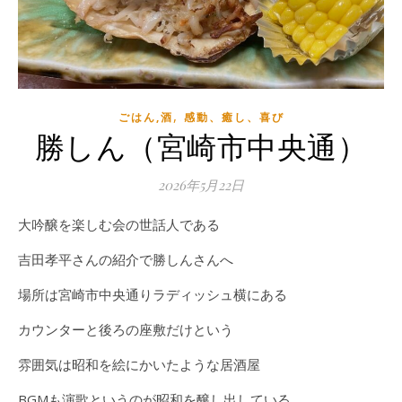
,
ごはん,酒
感動、癒し、喜び
勝しん（宮崎市中央通）
2026年5月22日
大吟醸を楽しむ会の世話人である
吉田孝平さんの紹介で勝しんさんへ
場所は宮崎市中央通りラディッシュ横にある
カウンターと後ろの座敷だけという
雰囲気は昭和を絵にかいたような居酒屋
BGMも演歌というのが昭和を醸し出している