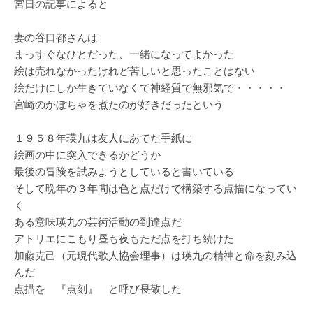
宮日の記事によると
妻の谷口都さんは
まっすぐなひとだった、一緒になってよかった
絵は売れなかったけれど苦しいと思ったことはない
絵だけにしか生きていなくて神経質で無邪気で・・・・・
宮崎のかぼちゃを煮たのが好きだったという
１９５８年瑛九は友人にあてた手紙に
絵画の中に突入できるかどうか
最後の冒険を試みようとしていると書いている
そして晩年の３年間は色と点だけで構築する点描になってい
く
ある意味瑛九の芸術活動の到達点だ
アトリエにこもり昼も夜もただ点を打ち続けた
加藤克己（元現代歌人協会理事）は瑛九の精神と命を刻み込
んだ
点描を 『点刻』 と呼び畏敬した