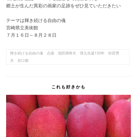
郷土が生んだ異彩の画家の足跡をぜひ見ていただきたい
テーマは輝き続ける自由の魂
宮崎県立美術館
７月１６日～８月２８日
輝き続ける自由の魂 点描 池田満寿夫 瑛九生誕100年 杉田秀
夫 谷口都
これも好きかも