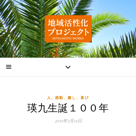
,
人
感動、癒し、喜び
瑛九生誕１００年
2011年7月11日