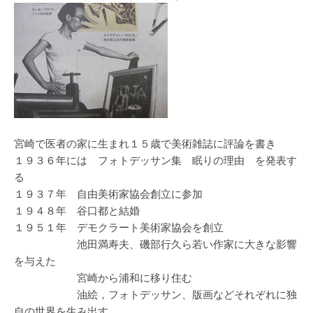
宮崎で医者の家に生まれ１５歳で美術雑誌に評論を書き
１９３６年には フォトデッサン集 眠りの理由 を発表す
る
１９３７年 自由美術家協会創立に参加
１９４８年 谷口都と結婚
１９５１年 デモクラート美術家協会を創立
池田満寿夫、磯部行久ら若い作家に大きな影響
を与えた
宮崎から浦和に移り住む
油絵，フォトデッサン、版画などそれぞれに独
自の世界を生み出す