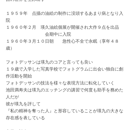
１９５９年 点描の油絵の制作に没頭するあまり病となり入
院
１９６０年２月 瑛久油絵個展が開催され大作９点を出品
会期中に入院
１９６０年３月１０日朝 急性心不全で永眠（享年４８
歳）
フォトデッサンは瑛九のコアと言っても良い
１９歳で入学した写真学校でフォトグラムに出会い独自に創
作活動を開始
フォトデッサンの技法を様々な表現方法に転化していく
池田満寿夫は瑛九のエッチングの講習で何度も助手を務めた
人だが
彼が瑛九を評して
『私の精神を奪った人』と形容していることが瑛九の大きな
存在感を表している