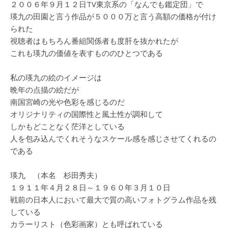
２００６年９月１２日TV東京系の「なんでも鑑定団」で
瑛九の田園と言う作品が５０００万と言う高額の価格が付け
られた
視聴者はもちろん番組関係者も度肝を抜かれたが
これも瑛九の価値を表すもののひとつである
私の瑛九の絵のイメージは
晩年の点描の絵だが
南国宮崎の光や色彩を感じるのだ
オリジナリティの国際性と風土性が調和して
しかもどことなく茫洋としている
人を包み込んでくれそうなスケール感を感じさせてくれるの
である
瑛九 （本名 杉田秀夫）
１９１１年４月２８日～１９６０年３月１０日
戦前の日本人において最大で質の高いフォトグラム作品を残
している
カラーリスト（色彩画家）とも呼ばれている