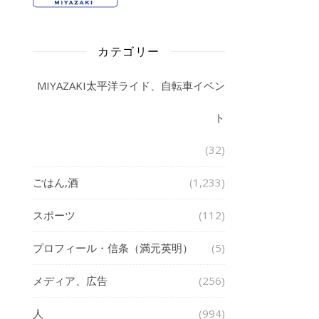
カテゴリー
MIYAZAKI太平洋ライド、自転車イベン
ト
(32)
ごはん,酒
(1,233)
スポーツ
(112)
プロフィール・信条（満元英明）
(5)
メディア、広告
(256)
人
(994)