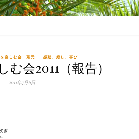
,
醸を楽しむ会、蔵元、
感動、癒し、喜び
む会2011（報告）
2011年7月6日
次ぎ
た