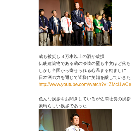
蔵も被災し３万本以上の酒が破損
伝統建築物である蔵の漆喰の壁も半文ほど落ち
しかし全国から寄せられる心温まる励ましに
日本酒の力を通じて皆様に笑顔を醸していきた
http://www.youtube.com/watch?v=ZMcl1wC
色んな挨拶をお聞きしているが佐浦社長の挨拶
素晴らしい挨拶であった