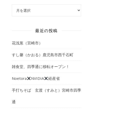
アーカイブ
最近の投稿
花浅葱（宮崎市）
すし馨（かおる）鹿児島市西千石町
雑食堂、四季通に移転オープン！
Noetora
NVIDIA
経産省
手打ちそば 玄渡（すみと）宮崎市四季
通