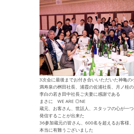
3次会に最後までお付き合いいただいた神亀の
満寿泉の桝田社長、浦霞の佐浦社長、月ノ桂の
李白の若き田中社長ご夫妻に感謝である
まさに WE ARE ◎NE
蔵元、お客さん、世話人、スタッフの心が一つ
発信することが出来た
36参加蔵元の皆さん、600名を超えるお客様
本当に有難うございました