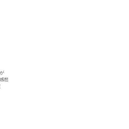
が
感想
演