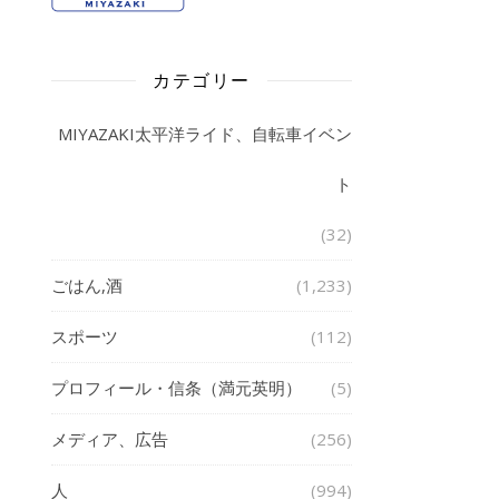
カテゴリー
MIYAZAKI太平洋ライド、自転車イベン
ト
(32)
ごはん,酒
(1,233)
スポーツ
(112)
プロフィール・信条（満元英明）
(5)
メディア、広告
(256)
人
(994)