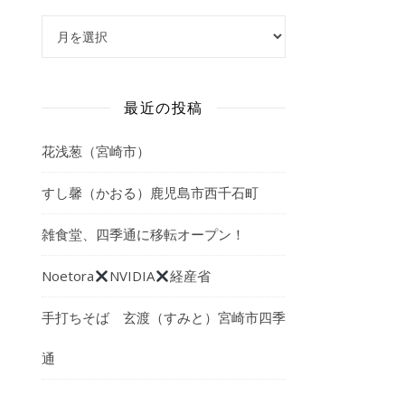
アーカイブ
最近の投稿
花浅葱（宮崎市）
すし馨（かおる）鹿児島市西千石町
雑食堂、四季通に移転オープン！
Noetora
NVIDIA
経産省
手打ちそば 玄渡（すみと）宮崎市四季
通