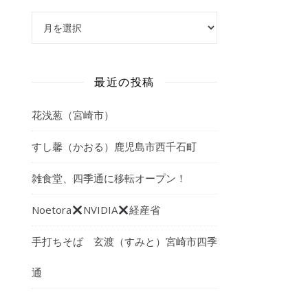
アーカイブ
最近の投稿
花浅葱（宮崎市）
すし馨（かおる）鹿児島市西千石町
雑食堂、四季通に移転オープン！
Noetora
NVIDIA
経産省
手打ちそば 玄渡（すみと）宮崎市四季
通