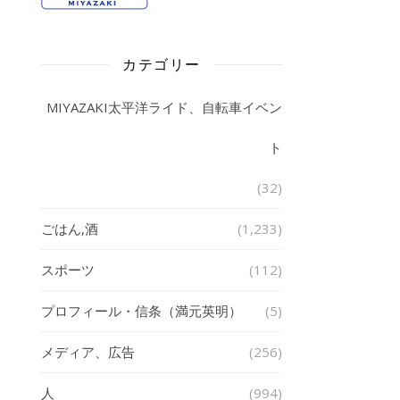
カテゴリー
MIYAZAKI太平洋ライド、自転車イベン
ト
(32)
ごはん,酒
(1,233)
スポーツ
(112)
プロフィール・信条（満元英明）
(5)
メディア、広告
(256)
人
(994)