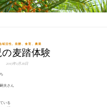
,
地域活性
発酵、食育、農業
児の麦踏体験
2015年1月26日
ち
嗣夫さん
ている