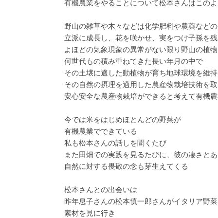
有機農業をやることについて松本さんはこのよ
野山の雑草や木々などは化学肥料や農薬などの
立派に成長し、花を咲かせ、実をつけ子孫を残
よほどの気象現象の異常がない限り野山の植物
何世代もの積み重ねてきた長い年月の中で
その土壌に適した動植物が育ち地球環境を維持
その自然の摂理を適用した農産物栽培技術を取
安心安全な農産物栽培ができると考えて有機農
今では米をはじめほとんどの野菜が
有機農業でできている
私も松本さんの話しを聞くたび
また田畑での実践を見るたびに、彼の凄さとあ
自然に対する畏敬の念も芽生えてくる
松本さんとの出会いは
昨年息子さんの松本慎一郎さんがイタリア野菜
素材を見に行き