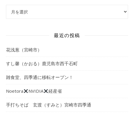
アーカイブ
最近の投稿
花浅葱（宮崎市）
すし馨（かおる）鹿児島市西千石町
雑食堂、四季通に移転オープン！
Noetora
NVIDIA
経産省
手打ちそば 玄渡（すみと）宮崎市四季通