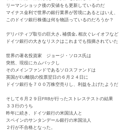
リーマンショック後の安値をも更新しているのだ
マイナス金利で世界の銀行業界が苦境にあるとはいえ、
このドイツ銀行株価は何を物語っているのだろうか？
デリバティブ取引の巨大さ､補償金､相次ぐレイオフなど
ドイツ銀行の大きなリスクはこれまでも指摘されていた
世界の著名投資家 ジョージ・ソロス氏は
突然、現役にカムバックし
そのメインファンドであるソロスファンドは
英国がEU離脱の投票翌日の６月２４日に
ドイツ銀行を７００万株空売りし、利益を上げたようだ
そして６月２９日FRBが行ったストレステストの結果
３３行のうち
昨年に続き、ドイツ銀行の米国法人と
スペインのサンタンデール銀行の米国法人
２行が不合格となった。