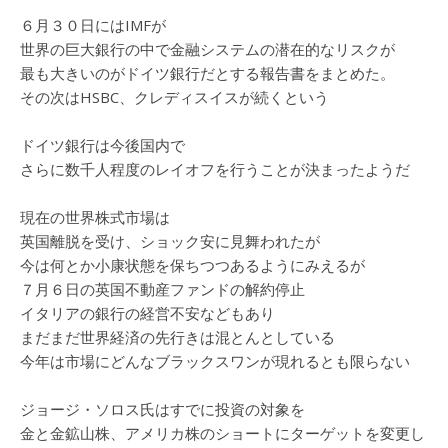
６月３０日にはIMFが
世界の巨大銀行の中で金融システムの潜在的なリスクが
最も大きいのがドイツ銀行だとする報告書をまとめた。
その次はHSBC、クレディスイスが続くという
ドイツ銀行は今後国内で
さらに数千人程度のレイオフを行うことが決まったようだ
現在の世界株式市場は
英国離脱を受け、ショック安に見舞われたが
今は何とか小康状態を保ちつつあるようにみえるが
７月６日の英国不動産ファンドの解約停止
イタリアの銀行の経営不安などもあり
まだまだ世界経済の先行きは混とんとしている
今年は市場にどんなブラックスワンが現れるとも限らない
ジョージ・ソロス氏はすでに投資の対象を
金と金鉱山株、アメリカ株のショートにターゲットを変更し