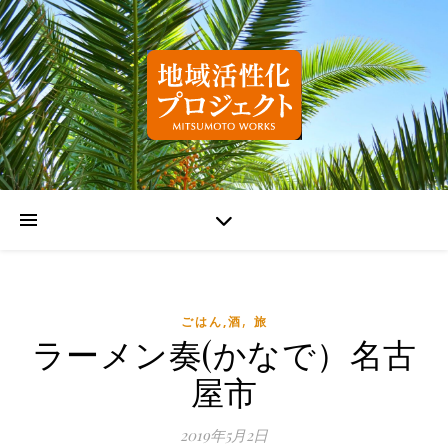
,
ごはん,酒
旅
ラーメン奏(かなで）名古
屋市
2019年5月2日