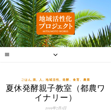
,
,
,
ごはん,酒
人
地域活性
発酵、食育、農業
夏休発酵親子教室（都農ワ
イナリー）
2019年7月1日