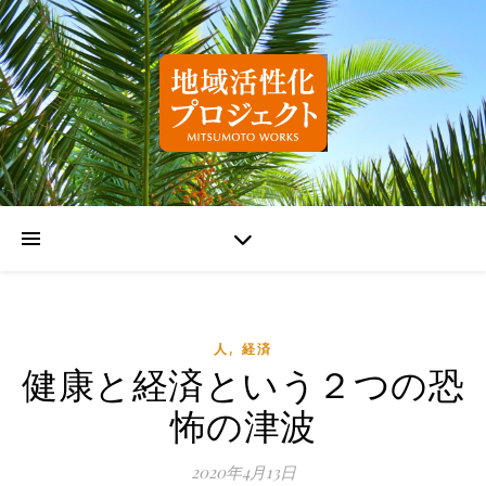
,
人
経済
健康と経済という２つの恐
怖の津波
2020年4月13日