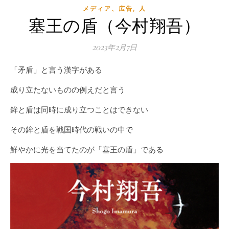
,
メディア、広告
人
塞王の盾（今村翔吾）
2023年2月7日
「矛盾」と言う漢字がある
成り立たないものの例えだと言う
鉾と盾は同時に成り立つことはできない
その鉾と盾を戦国時代の戦いの中で
鮮やかに光を当てたのが「塞王の盾」である