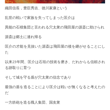
織田信長，豊臣秀吉、徳川家康という
乱世の戦いで家族を失ってしまった匡介は
異能の石積集団と言われる穴太衆の飛田屋の源斎に助けられ
源斎は郷土に連れ帰る
匡介の才能を見抜いた源斎は飛田屋の後を継がせることにし
た
以来23年間、匡介は石垣の技術を磨き、だれからも信頼され
る跡取りに育つ
そして城を守る盾が穴太衆の信念であり
最強の盾を造ることにより匡介は戦いが無くなると考えたの
だ
一方鉄砲を造る職人集団、国友衆