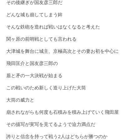
その後継ぎが国友彦三郎だ
どんな城も崩してしまう鉾
そんな鉄砲を造れば戦いはなくなると考えた
関ヶ原の前哨戦としても言われる
大津城を舞台に城主、京極高次とその妻お初を中心に
飛田匡介と国友彦三郎の
盾と矛の一大決戦が始まる
この戦いのため新しく造り上げた大筒
大筒の威力と
崩されながらも何度も石積みを積み上げていく飛田屋
その描写が実写を見てるようで迫力満点だ
誇りと信念を持って戦う2人はどちらが勝つのか