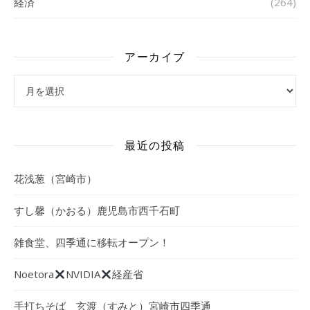
経済
(264)
アーカイブ
アーカイブ
最近の投稿
花浅葱（宮崎市）
すし馨（かおる）鹿児島市西千石町
雑食堂、四季通に移転オープン！
Noetora
NVIDIA
経産省
手打ちそば 玄渡（すみと）宮崎市四季通