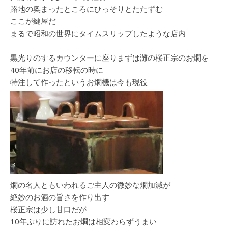
路地の奥まったところにひっそりとたたずむ
ここが鍵屋だ
まるで昭和の世界にタイムスリップしたような店内
黒光りのするカウンターに座りまずは灘の桜正宗のお燗を
40年前にお店の移転の時に
特注して作ったというお燗機は今も現役
燗の名人ともいわれるご主人の微妙な燗加減が
絶妙のお酒の旨さを作り出す
桜正宗は少し甘口だが
10年ぶりに訪れたお燗は相変わらずうまい