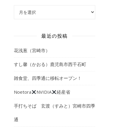
アーカイブ
最近の投稿
花浅葱（宮崎市）
すし馨（かおる）鹿児島市西千石町
雑食堂、四季通に移転オープン！
Noetora
NVIDIA
経産省
手打ちそば 玄渡（すみと）宮崎市四季
通