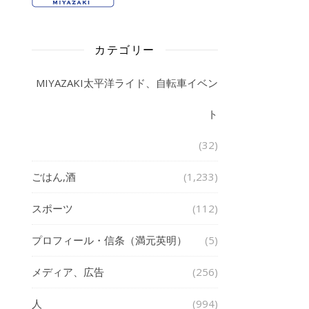
カテゴリー
MIYAZAKI太平洋ライド、自転車イベン
ト
(32)
ごはん,酒
(1,233)
スポーツ
(112)
プロフィール・信条（満元英明）
(5)
メディア、広告
(256)
人
(994)