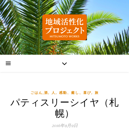
,
,
,
ごはん,酒
人
感動、癒し、喜び
旅
パティスリーシイヤ（札
幌）
2016年9月9日