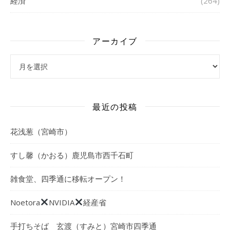
経済
(264)
アーカイブ
アーカイブ
最近の投稿
花浅葱（宮崎市）
すし馨（かおる）鹿児島市西千石町
雑食堂、四季通に移転オープン！
Noetora
NVIDIA
経産省
手打ちそば 玄渡（すみと）宮崎市四季通