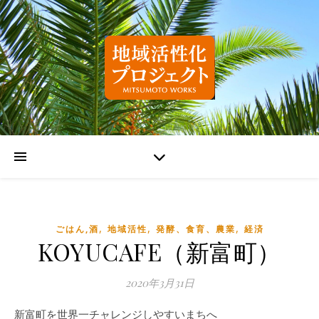
,
,
,
ごはん,酒
地域活性
発酵、食育、農業
経済
KOYUCAFE（新富町）
2020年3月31日
新富町を世界一チャレンジしやすいまちへ