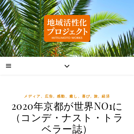
,
,
,
メディア、広告
感動、癒し、喜び
旅
経済
2020年京都が世界NO1に
（コンデ・ナスト・トラ
ベラー誌）