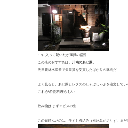
中に入って驚いたが満員の盛況
この店のおすすめは、
川南のあじ豚
。
先日農林水産祭で天皇賞を受賞したばかりの豚肉だ
よく見ると、あじ豚とレタスのしゃぶしゃぶを注文してい
これが名物料理らしい
飲み物は まずエビスの生
この日頼んだのは、牛すじ煮込み（煮込みが足りず、まだ