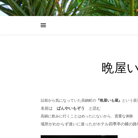
晩屋い
以前から気になっていた高鍋町の
『晩屋いも蔵』
という居
名前は
ばんやいもぞう
と読む
高鍋に飲みに行くことはめったにないから、貴重な体験
場所がわからず迷いに迷ったがホテル四季亭の横の路