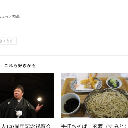
ちょっと割高
ぎょうざ
これも好きかも
人120周年記念祝賀会
手打ちそば 玄渡（すみと