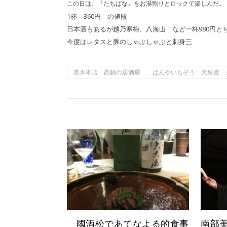
この日は、『たちばな』をお湯割りとロックで楽しんだ。
1杯 360円 の値段
日本酒もあるが越乃寒梅、八海山 など一杯980円と
今度はレタスと豚のしゃぶしゃぶと刺身三
黒木本店 高鍋の居酒屋 ばんやいもぞう 天皇賞 
國酒松であてなよる的食事
南部美